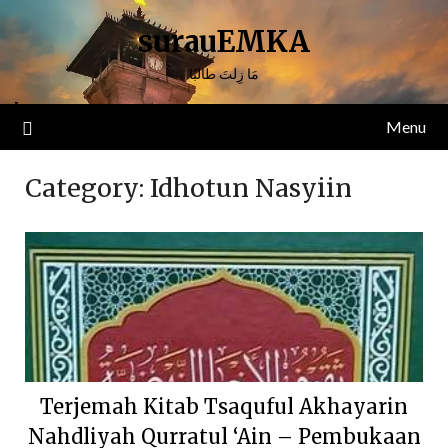
Skip
surauEMKA
to
content
مَا زِلتَ طالبًا
Menu
Category:
Idhotun Nasyiin
Terjemah Kitab Tsaquful Akhayarin
Nahdliyah Qurratul ‘Ain – Pembukaan